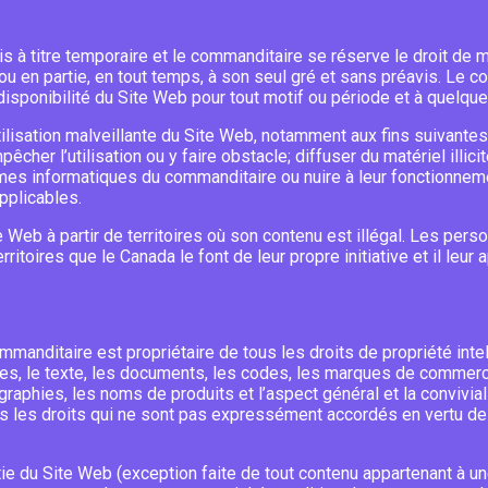
s à titre temporaire et le commanditaire se réserve le droit de 
é ou en partie, en tout temps, à son seul gré et sans préavis. Le 
disponibilité du Site Web pour tout motif ou période et à quelqu
lisation malveillante du Site Web, notamment aux fins suivantes : 
pêcher l’utilisation ou y faire obstacle; diffuser du matériel illic
es informatiques du commanditaire ou nuire à leur fonctionnemen
pplicables.
ite Web à partir de territoires où son contenu est illégal. Les per
erritoires que le Canada le font de leur propre initiative et il leu
ommanditaire est propriétaire de tous les droits de propriété inte
, le texte, les documents, les codes, les marques de commerce
graphies, les noms de produits et l’aspect général et la convivia
s les droits qui ne sont pas expressément accordés en vertu d
e du Site Web (exception faite de tout contenu appartenant à une 