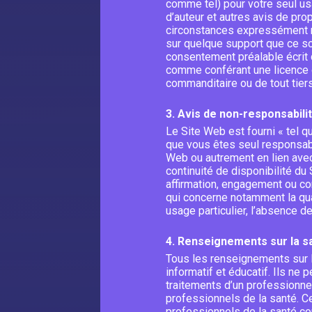
comme tel) pour votre seul us
d’auteur et autres avis de pro
circonstances expressément me
sur quelque support que ce soi
consentement préalable écrit d
comme conférant une licence o
commanditaire ou de tout tiers
3. Avis de non-responsabili
Le Site Web est fourni « tel q
que vous êtes seul responsabl
Web ou autrement en lien avec 
continuité de disponibilité d
affirmation, engagement ou cond
qui concerne notamment la qualit
usage particulier, l’absence de
4. Renseignements sur la s
Tous les renseignements sur l
informatif et éducatif. Ils ne
traitements d’un professionnel
professionnels de la santé. C
professionnels de la santé com