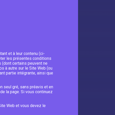
ant et à leur contenu (ci-
pter les présentes conditions
ts (dont certains peuvent ne
ps à autre sur le Site Web (ou
nt partie intégrante, ainsi que
on seul gré, sans préavis et en
t de la page. Si vous continuez
e Site Web et vous devez le