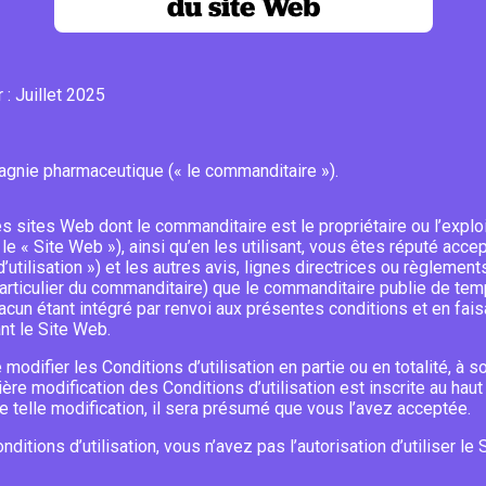
du site Web
 : Juillet 2025
agnie pharmaceutique (« le commanditaire »).
es sites Web dont le commanditaire est le propriétaire ou l’exploit
e « Site Web »), ainsi qu’en les utilisant, vous êtes réputé acce
 d’utilisation ») et les autres avis, lignes directrices ou règlemen
particulier du commanditaire) que le commanditaire publie de tem
acun étant intégré par renvoi aux présentes conditions et en faisa
nt le Site Web.
modifier les Conditions d’utilisation en partie ou en totalité, à s
ière modification des Conditions d’utilisation est inscrite au hau
ne telle modification, il sera présumé que vous l’avez acceptée.
ditions d’utilisation, vous n’avez pas l’autorisation d’utiliser l