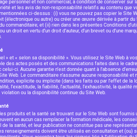
age personnel et non commercial, à condition de conserver sur la
priété et les avis de non-responsabilité relatifs au contenu que 
ntionnées ci-dessus : (i) vous ne pouvez pas copier le Site Web
t (électronique ou autre) ou créer une œuvre dérivée à partir du
u commanditaire; et (ii) rien dans les présentes Conditions d’util
u un droit en vertu d’un droit d’auteur, d’un brevet ou d’une ma
.
té
uel » et « selon sa disponibilité ». Vous utilisez le Site Web à 
e des actes posés et des communications faites dans le cadre d
celui-ci. Aucune garantie n’est donnée quant à l’absence d’erreur
u Site Web. Le commanditaire n’assume aucune responsabilité et 
ition, explicite ou implicite (dans les faits ou par l’effet de la lo
é, l’exactitude, la fiabilité, l’actualité, l’exhaustivité, la qualité
 violation ou la disponibilité continue du Site Web.
anté
es produits et la santé se trouvant sur le Site Web sont fournis
 peuvent en aucun cas remplacer la formation médicale, les conseil
 de la santé, et leur publication ne constitue pas une représenta
es renseignements doivent être utilisés en consultation et (ou) 
pétents. Vous acceptez tous les risques liés à l’utilisation du S