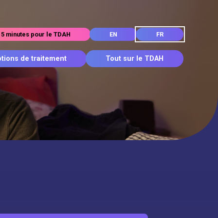
5 minutes pour le TDAH
EN
FR
tions de traitement
Tout sur le TDAH