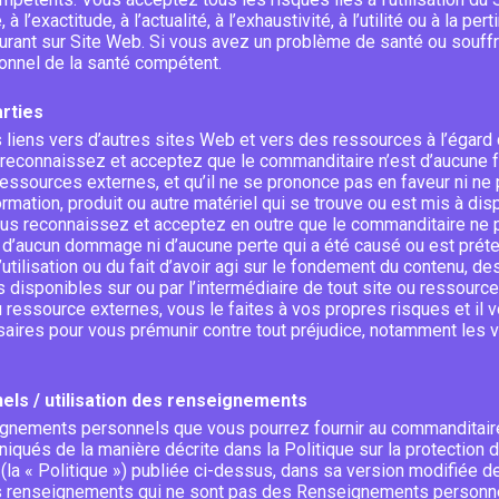
, à l’exactitude, à l’actualité, à l’exhaustivité, à l’utilité ou à la
igurant sur Site Web. Si vous avez un problème de santé ou souffr
ionnel de la santé compétent.
arties
 liens vers d’autres sites Web et vers des ressources à l’égar
 reconnaissez et acceptez que le commanditaire n’est d’aucune 
ressources externes, et qu’il ne se prononce pas en faveur ni ne
ormation, produit ou autre matériel qui se trouve ou est mis à dis
us reconnaissez et acceptez en outre que le commanditaire ne p
 d’aucun dommage ni d’aucune perte qui a été causé ou est préte
tilisation ou du fait d’avoir agi sur le fondement du contenu, de
disponibles sur ou par l’intermédiaire de tout site ou ressourc
e ou ressource externes, vous le faites à vos propres risques et i
ires pour vous prémunir contre tout préjudice, notamment les vi
ls / utilisation des renseignements
nements personnels que vous pourrez fournir au commanditaire p
iqués de la manière décrite dans la Politique sur la protectio
la « Politique ») publiée ci-dessus, dans sa version modifiée d
s renseignements qui ne sont pas des Renseignements personnel