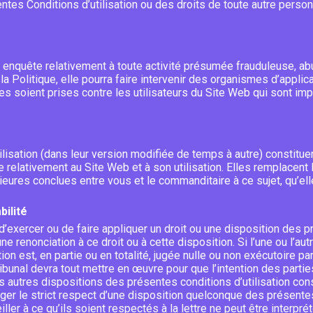
ntes Conditions d’utilisation ou des droits de toute autre perso
nquête relativement à toute activité présumée frauduleuse, abu
Politique, elle pourra faire intervenir des organismes d’applicati
 soient prises contre les utilisateurs du Site Web qui sont imp
lisation (dans leur version modifiée de temps à autre) constituent
 relativement au Site Web et à son utilisation. Elles remplacent
ieures conclues entre vous et le commanditaire à ce sujet, qu’ell
bilité
’exercer ou de faire appliquer un droit ou une disposition des 
une renonciation à ce droit ou à cette disposition. Si l’une ou l’a
ion est, en partie ou en totalité, jugée nulle ou non exécutoire p
bunal devra tout mettre en œuvre pour que l’intention des parti
s autres dispositions des présentes conditions d’utilisation cons
er le strict respect d’une disposition quelconque des présentes 
iller à ce qu’ils soient respectés à la lettre ne peut être inter